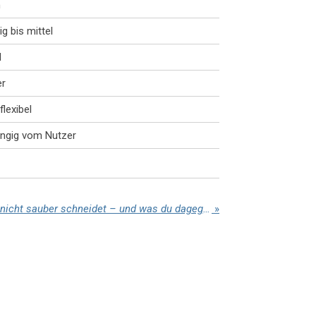
h
ig bis mittel
l
er
flexibel
ngig vom Nutzer
Warum dein Rasenmäher nicht sauber schneidet – und was du dagegen tun kannst
»