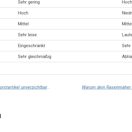
Sehr gering
Hoc
Hoch
Niedr
Mittel
Mitte
Sehr leise
Laut
Eingeschränkt
Sehr 
Sehr gleichmäßig
Abhä
Qualität zahlt sich aus: Warum hochwertige Forstartikel unverzichtbar sind
n