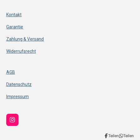
Kontakt
Garantie
Zahlung & Versand
Widerrufsrecht
AGB
Datenschutz
Impressum
I
n
s
Teilen
Teilen
t