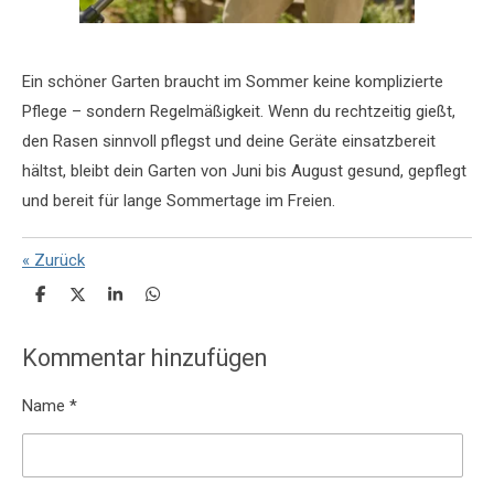
Ein schöner Garten braucht im Sommer keine komplizierte
Pflege – sondern Regelmäßigkeit. Wenn du rechtzeitig gießt,
den Rasen sinnvoll pflegst und deine Geräte einsatzbereit
hältst, bleibt dein Garten von Juni bis August gesund, gepflegt
und bereit für lange Sommertage im Freien.
«
Zurück
T
T
T
T
e
e
e
e
i
i
i
i
l
l
l
l
Kommentar hinzufügen
e
e
e
e
n
n
n
n
Name *