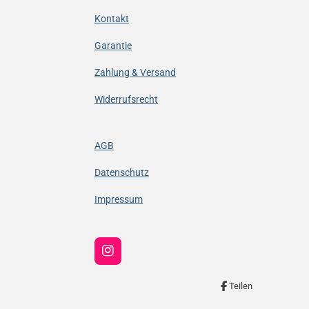
Kontakt
Garantie
Zahlung & Versand
Widerrufsrecht
AGB
Datenschutz
Impressum
I
n
s
Teilen
t
a