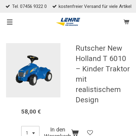
Tel. 07456 9322 0
kostenfreier Versand für viele Artikel
Zum
Hauptinhalt
springen
Rutscher New
Holland T 6010
– Kinder Traktor
mit
realistischem
Design
58,00 €
In den